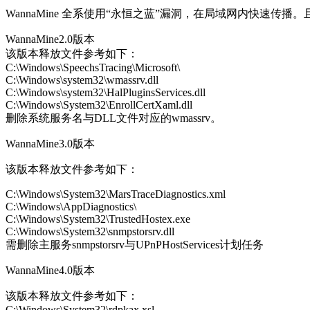
WannaMine 全系使用“永恒之蓝”漏洞，在局域网内快速
WannaMine2.0版本
该版本释放文件参考如下：
C:\Windows\SpeechsTracing\Microsoft\
C:\Windows\system32\wmassrv.dll
C:\Windows\system32\HalPluginsServices.dll
C:\Windows\System32\EnrollCertXaml.dll
删除系统服务名与DLL文件对应的wmassrv。
WannaMine3.0版本
该版本释放文件参考如下：
C:\Windows\System32\MarsTraceDiagnostics.xml
C:\Windows\AppDiagnostics\
C:\Windows\System32\TrustedHostex.exe
C:\Windows\System32\snmpstorsrv.dll
需删除主服务snmpstorsrv与UPnPHostServices计划任务
WannaMine4.0版本
该版本释放文件参考如下：
C:\Windows\System32\rdpkax.xsl