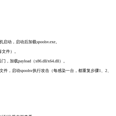
都能开机启动，启动后加载spoolsv.exe。
个病毒文件）。
payload（x86.dll/x64.dll）。
主服务，再解压该文件，启动spoolsv执行攻击（每感染一台，都重复步骤1、2、