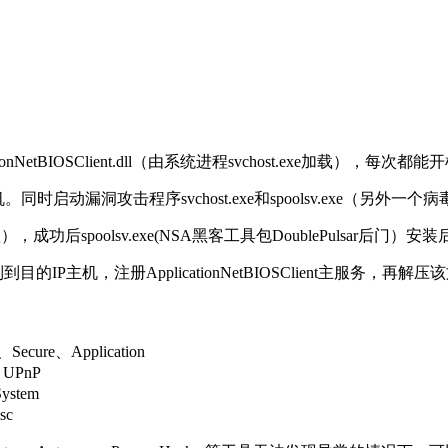
cationNetBIOSClient.dll（由系统进程svchost.exe加载），每次
。同时启动漏洞攻击程序svchost.exe和spoolsv.exe（另外一
后spoolsv.exe(NSA黑客工具包DoublePulsar后门）安装后门，加载
xsl从本地复制到目的IP主机，注册ApplicationNetBIOSClient
ecure、Application
、UPnP
ystem
sc